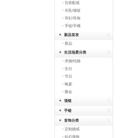
百搭配戒
吊坠/项链
耳钉/耳饰
手链/手镯
新品首发
新品
生活场景分类
求婚/结婚
生日
节日
晚宴
聚会
项链
手链
首饰分类
定制婚戒
钻石颈饰