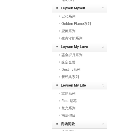
Leysen Myself
Epic系列
Golden Flame系列
蜜糖系列
生肖守护系列
Leysen My Love
鎏金岁月系列
缘定金誓
Destiny系列
新经典系列
Leysen My Life
鸢尾系列
Flora繁花
梵光系列
南法假日
商场同款