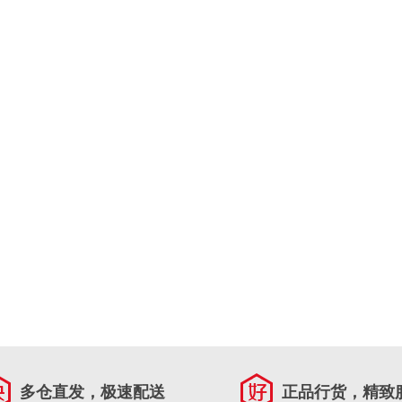
多仓直发，极速配送
正品行货，精致