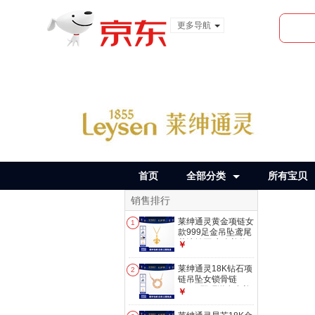
更多导航
服装城
食品
金融
首页
全部分类
所有宝贝
销售排行
莱绅通灵黄金项链女
1
款999足金吊坠鸢尾
花镶钻石 七夕礼物
￥
送女友老婆经典款
鸢尾花足金吊坠约
莱绅通灵18K钻石项
2
1.19克（送同款银
链吊坠女锁骨链
链）
LOVE双环送女友礼
￥
物 【真爱礼物】
18K金钻石项链