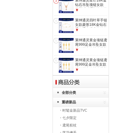
莱绅通灵星芒18K金
3
钻石吊坠项链女款
花园派对系列七夕情
￥
人节礼物送女友
18K玫瑰金吊坠+银
莱绅通灵四叶草手链
4
链
女款菱形18K金钻石
手饰手串经典简约款
￥
七夕礼物送女友
【礼物】18K金钻石
莱绅通灵黄金项链鸢
5
手链
尾999足金吊坠女款
镶钻石七夕情人节礼
￥
物送女友老婆 鸢尾
权杖【本我】红宝石
莱绅通灵黄金项链鸢
6
足金吊坠-约1.74g
尾999足金吊坠女款
镶钻石七夕情人节礼
￥
物送女友老婆 鸢尾
钥匙钻石足金吊坠-
约0.99g
全部分类
重磅新品
时髦金新品TVC
七夕限定
鸢尾权杖
莲花佛手