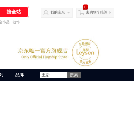
0
我的京东
去购物车结算
金饰品
银饰
列
品牌