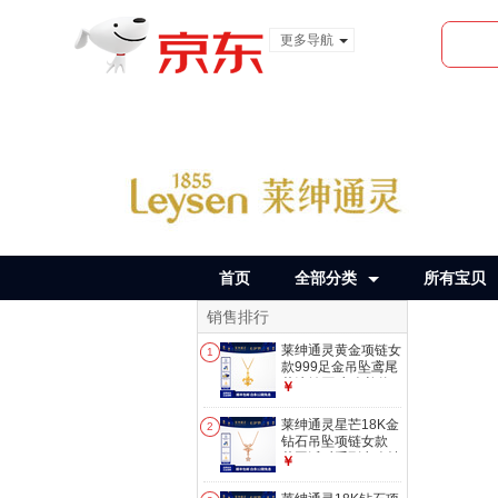
更多导航
服装城
食品
金融
首页
全部分类
所有宝贝
销售排行
莱绅通灵黄金项链女
1
款999足金吊坠鸢尾
花镶钻石 七夕礼物
￥
送女友老婆经典款
鸢尾花足金吊坠约
莱绅通灵星芒18K金
2
1.19克（送同款银
钻石吊坠项链女款
链）
花园派对系列七夕情
￥
人节礼物送女友
18K玫瑰金吊坠+银