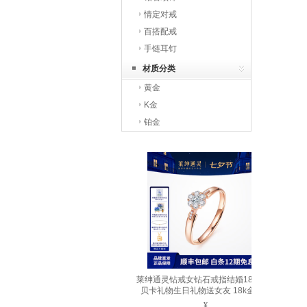
情定对戒
百搭配戒
手链耳钉
材质分类
黄金
K金
铂金
莱绅通灵钻戒女钻石戒指结婚18K金翠
贝卡礼物生日礼物送女友 18k金玫瑰
金 13号
¥