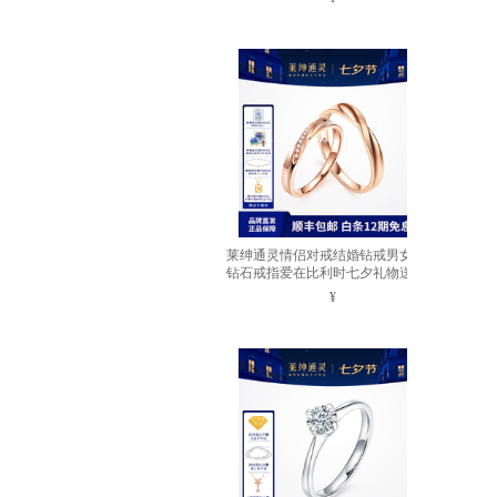
莱绅通灵情侣对戒结婚钻戒男女求婚
钻石戒指爱在比利时七夕礼物送女友
18k金玫瑰金 女款12号
¥