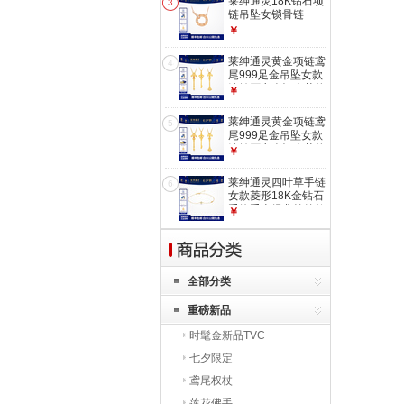
莱绅通灵18K钻石项
3
链
链吊坠女锁骨链
LOVE双环送女友礼
￥
物 【真爱礼物】
18K金钻石项链
莱绅通灵黄金项链鸢
4
尾999足金吊坠女款
镶钻石七夕情人节礼
￥
物送女友老婆 鸢尾
权杖【本我】红宝石
莱绅通灵黄金项链鸢
5
足金吊坠-约1.74g
尾999足金吊坠女款
镶钻石七夕情人节礼
￥
物送女友老婆 鸢尾
钥匙钻石足金吊坠-
莱绅通灵四叶草手链
6
约0.99g
女款菱形18K金钻石
手饰手串经典简约款
￥
七夕礼物送女友
【礼物】18K金钻石
手链
全部分类
重磅新品
时髦金新品TVC
七夕限定
鸢尾权杖
莲花佛手