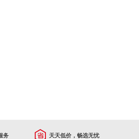
服务
天天低价，畅选无忧