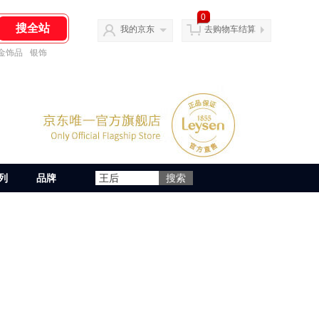
0
我的京东
去购物车结算
金饰品
银饰
列
品牌